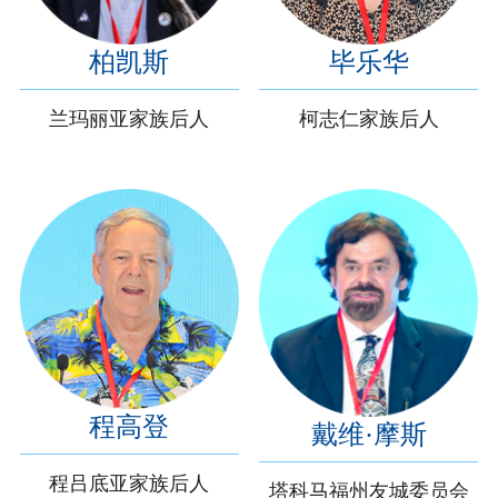
柏凯斯
毕乐华
兰玛丽亚家族后人
柯志仁家族后人
程高登
戴维·摩斯
程吕底亚家族后人
塔科马福州友城委员会